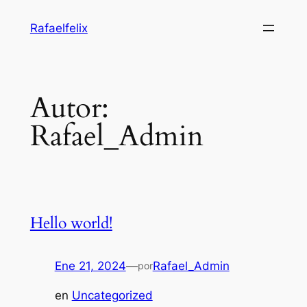
Saltar
Rafaelfelix
al
contenido
Autor:
Rafael_Admin
Hello world!
Ene 21, 2024
—
Rafael_Admin
por
en
Uncategorized